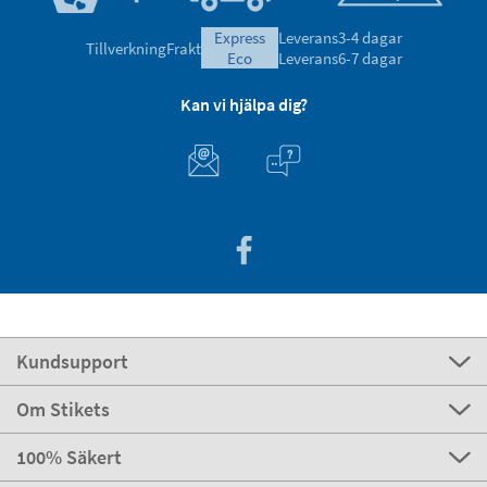
express
Leverans
3-4 dagar
Tillverkning
Frakt
eco
Leverans
6-7 dagar
Kan vi hjälpa dig?
Kundsupport
Om Stikets
100% Säkert