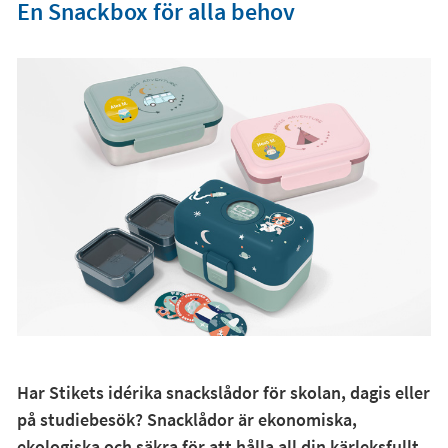
En Snackbox för alla behov
Har Stikets idérika snackslådor för skolan, dagis eller
på studiebesök? Snacklådor är ekonomiska,
ekologiska och säkra för att hålla all din kärleksfullt