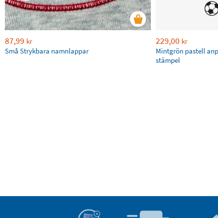
87,99
229,00
kr
kr
Små Strykbara namnlappar
Mintgrön pastell an
stämpel