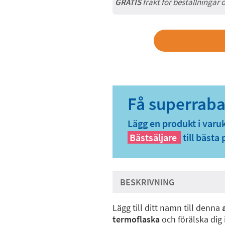
GRATIS
frakt för beställningar 
Lägg en produkt i varu
Bästsäljare
till bästa 
BESKRIVNING
Lägg till ditt namn till denna
termoflaska
och förälska dig 