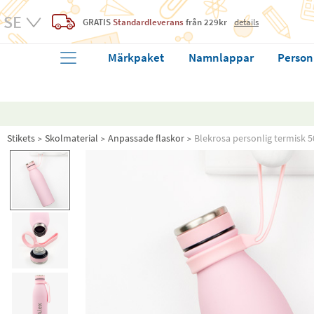
GRATIS
Standardleverans
från 229kr
details
Märkpaket
Namnlappar
Person
Stikets
Skolmaterial
Anpassade flaskor
Blekrosa personlig termisk 