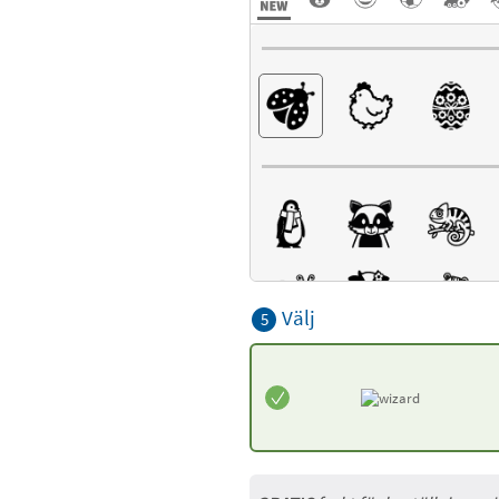
Välj
5