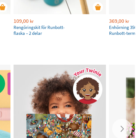
109,00
369,00
kr
kr
Rengöringskit för Runbott-
Enhörning 350 
flaska – 2 delar
Runbott-termo