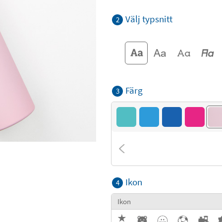
Välj typsnitt
2
Färg
3
Ikon
4
Ikon