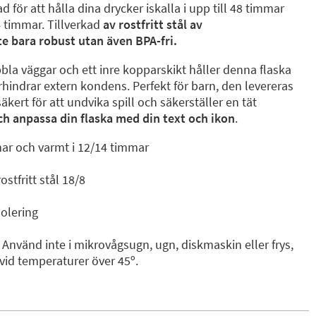
 för att hålla dina drycker iskalla i upp till 48 timmar
4 timmar. Tillverkad
av rostfritt stål av
te bara robust utan även BPA-fri.
la väggar och ett inre kopparskikt håller denna flaska
rhindrar extern kondens. Perfekt för barn, den levereras
kert för att undvika spill och säkerställer en tät
ch anpassa din flaska med din text och ikon
.
mmar och varmt i 12/14 timmar
stfritt stål 18/8
olering
 Använd inte i mikrovågsugn, ugn, diskmaskin eller frys,
r vid temperaturer över 45º.