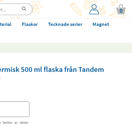
0
terial
Flaskor
Tecknade serier
Magnet
ermisk 500 ml flaska från Tandem
e texten är desto