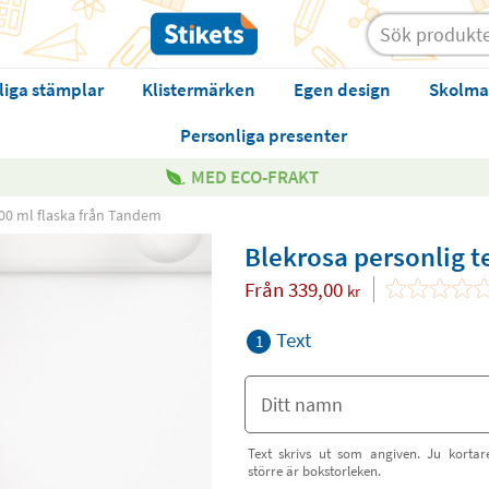
liga stämplar
Klistermärken
Egen design
Skolma
Personliga presenter
MED ECO-FRAKT
500 ml flaska från Tandem
Blekrosa personlig t
Från
339,00
kr
Text
1
Text skrivs ut som angiven. Ju kortar
större är bokstorleken.