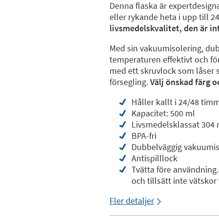
Denna flaska är expertdesignad
eller rykande heta i upp till 2
livsmedelskvalitet, den är in
Med sin vakuumisolering, dubb
temperaturen effektivt och fö
med ett skruvlock som låser sä
försegling.
Välj önskad färg o
Håller kallt i 24/48 ti
Kapacitet: 500 ml
Livsmedelsklassat 304 ro
BPA-fri
Dubbelväggig vakuumis
Antispilllock
Tvätta före användning.
och tillsätt inte vätsko
Fler detaljer