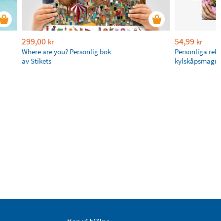
299,00
54,99
kr
kr
Where are you? Personlig bok
Personliga rek
av Stikets
kylskåpsmagne