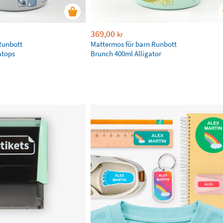
369,00
kr
Runbott
Mattermos för barn Runbott
atops
Brunch 400ml Alligator