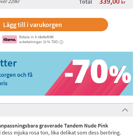
339,00
Total
över 229kr
kr
Betala in
3 räntefritt
avbetalningar (0 % TAE)
i
korgen och få
pris
anpassningsbara graverade Tandem Nude Pink
i dess mjuka rosa ton, lika delikat som dess beröring.