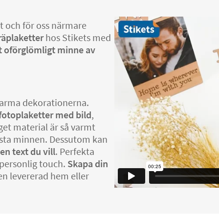
t och för oss närmare
räplaketter
hos Stikets med
t oförglömligt minne av
arma dekorationerna.
fotoplaketter med bild
,
nget material är så varmt
 bästa minnen. Dessutom kan
en text du vill
. Perfekta
 personlig touch.
Skapa din
en levererad hem eller