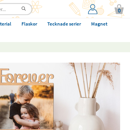
0
terial
Flaskor
Tecknade serier
Magnet