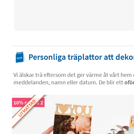
Personliga träplattor att deko
Vi älskar trä eftersom det ger värme åt vårt he
meddelanden, namn eller datum. De blir ett
ofö
UTMATTAD
10% rabatt 2