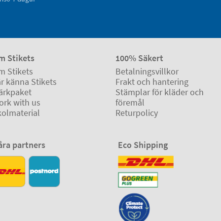
m Stikets
100% Säkert
m Stikets
Betalningsvillkor
r känna Stikets
Frakt och hantering
ärkpaket
Stämplar för kläder och
ork with us
föremål
kolmaterial
Returpolicy
åra partners
Eco Shipping