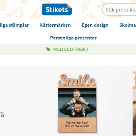
liga stämplar
Klistermärken
Egen design
Skolma
Personliga presenter
MED ECO-FRAKT
rä