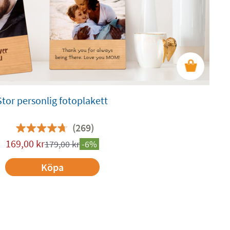
Stor personlig fotoplakett
(269)
169,00
kr
179,00
kr
-6%
Köpa