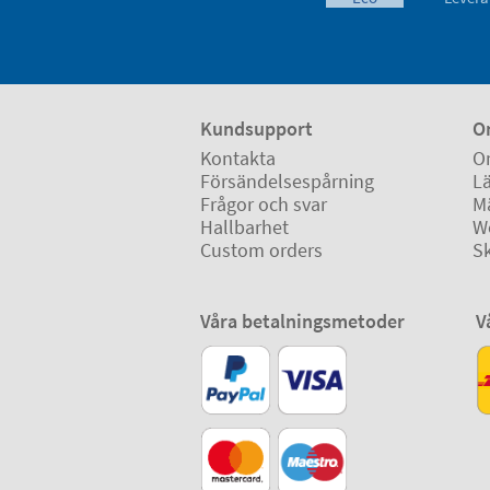
Kundsupport
O
Kontakta
O
Försändelsespårning
Lä
Frågor och svar
M
Hallbarhet
W
Custom orders
S
Våra betalningsmetoder
V