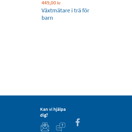
449,00
kr
Växtmätare i trä för
barn
Kan vi hjälpa
dig?