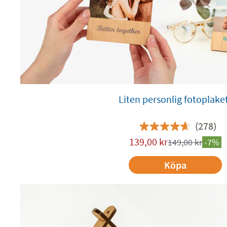
Liten personlig fotoplake
(278)
139,00
kr
149,00
kr
-7%
Köpa