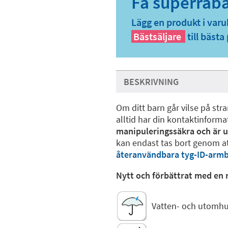
Lägg en produkt i varu
Bästsäljare
till bästa 
BESKRIVNING
Om ditt barn går vilse på stra
alltid har din kontaktinformat
manipuleringssäkra och är 
kan endast tas bort genom a
återanvändbara tyg-ID-armb
Nytt och förbättrat med en 
Vatten- och utomh