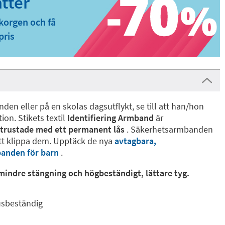
korgen och få
pris
nden eller på en skolas dagsutflykt, se till att han/hon
ion. Stikets textil
Identifiering Armband
är
utrustade med ett permanent lås
. Säkerhetsarmbanden
tt klippa dem. Upptäck de nya
avtagbara,
anden för barn
.
mindre stängning och högbeständigt, lättare tyg.
usbeständig