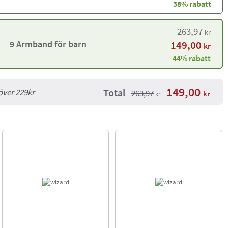
38% rabatt
263,97
kr
9 Armband för barn
149,00
kr
44% rabatt
149,00
Total
 över 229kr
263,97
kr
kr