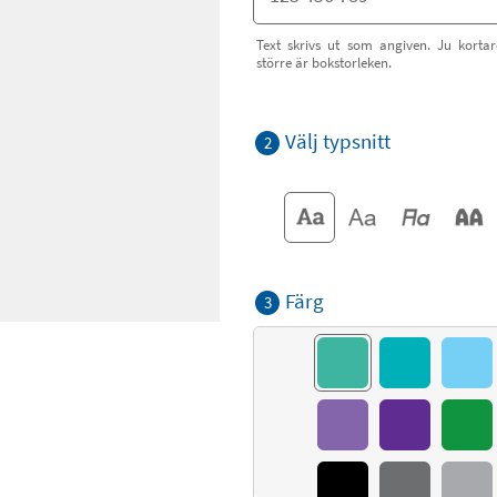
Text skrivs ut som angiven. Ju kortar
större är bokstorleken.
Välj typsnitt
2
Färg
3