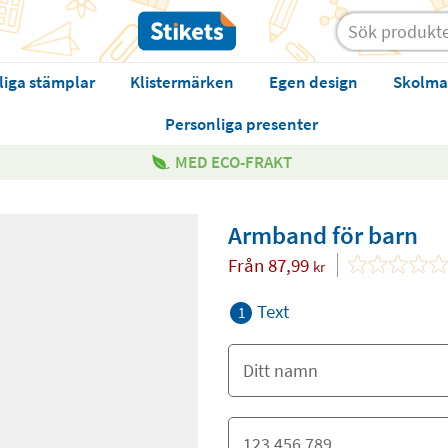
liga stämplar
Klistermärken
Egen design
Skolma
Personliga presenter
MED ECO-FRAKT
Armband för barn
Från
87,99
kr
Text
1