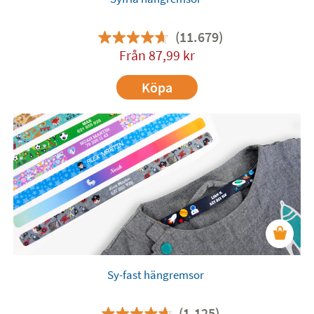
(11.679)
Från
87,99
kr
Köpa
Sy-fast hängremsor
(1.125)