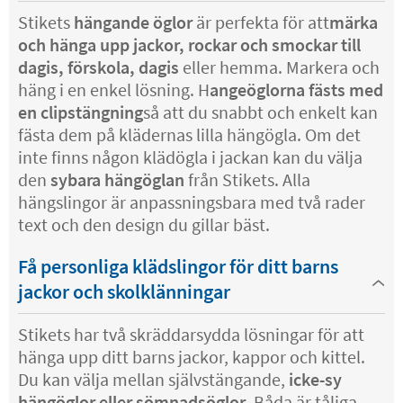
Stikets
hängande öglor
är perfekta för att
märka
och hänga upp jackor, rockar och smockar till
dagis, förskola, dagis
eller hemma. Markera och
häng i en enkel lösning. H
angeöglorna fästs med
en clipstängning
så att du snabbt och enkelt kan
fästa dem på klädernas lilla hängögla. Om det
inte finns någon klädögla i jackan kan du välja
den
sybara hängöglan
från Stikets. Alla
hängslingor är anpassningsbara med två rader
text och den design du gillar bäst.
Få personliga klädslingor för ditt barns
jackor och skolklänningar
Stikets har två skräddarsydda lösningar för att
hänga upp ditt barns jackor, kappor och kittel.
Du kan välja mellan självstängande,
icke-sy
hängöglor eller sömnadsöglor
. Båda är tåliga