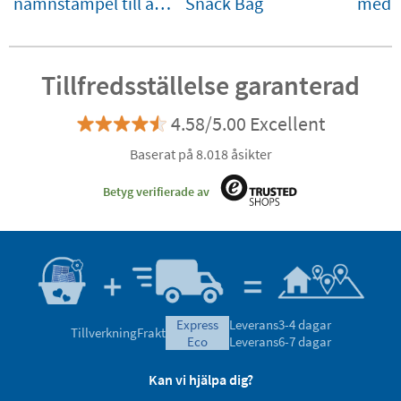
namnstämpel till att
Snack Bag
med 
markera kläder och
föremål
Tillfredsställelse garanterad
4.58/5.00 Excellent
Baserat på 8.018 åsikter
Betyg verifierade av
express
Leverans
3-4 dagar
Tillverkning
Frakt
eco
Leverans
6-7 dagar
Kan vi hjälpa dig?