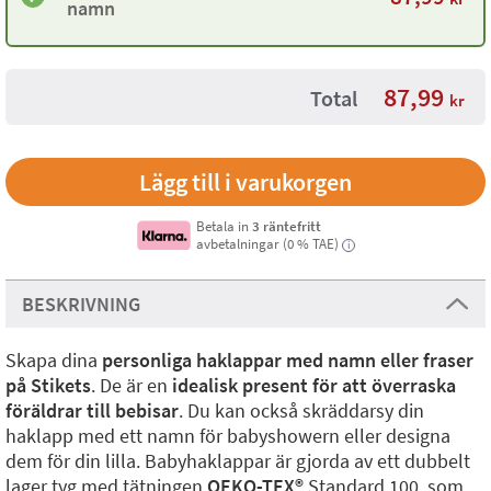
namn
87,99
Total
kr
Betala in
3 räntefritt
avbetalningar (0 % TAE)
i
BESKRIVNING
Skapa dina
personliga haklappar med namn eller fraser
på Stikets
. De är en
idealisk present för att överraska
föräldrar till bebisar
. Du kan också skräddarsy din
haklapp med ett namn för babyshowern eller designa
dem för din lilla. Babyhaklappar är gjorda av ett dubbelt
lager tyg med tätningen
OEKO-TEX®
Standard 100, som