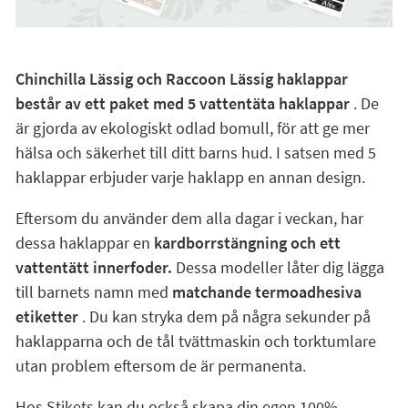
Chinchilla Lässig och Raccoon Lässig haklappar
består av ett paket med 5 vattentäta haklappar
. De
är gjorda av ekologiskt odlad bomull, för att ge mer
hälsa och säkerhet till ditt barns hud. I satsen med 5
haklappar erbjuder varje haklapp en annan design.
Eftersom du använder dem alla dagar i veckan, har
dessa haklappar en
kardborrstängning och ett
vattentätt innerfoder.
Dessa modeller låter dig lägga
till barnets namn med
matchande termoadhesiva
etiketter
. Du kan stryka dem på några sekunder på
haklapparna och de tål tvättmaskin och torktumlare
utan problem eftersom de är permanenta.
Hos Stikets kan du också skapa din egen 100%