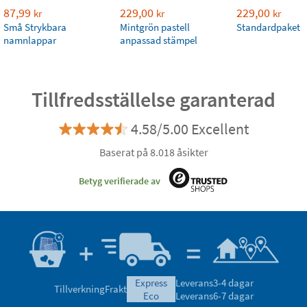
87,99
229,00
229,00
kr
kr
kr
Små Strykbara
Mintgrön pastell
Standardpaket
namnlappar
anpassad stämpel
Tillfredsställelse garanterad
4.58/5.00 Excellent
Baserat på 8.018 åsikter
Betyg verifierade av
express
Leverans
3-4 dagar
Tillverkning
Frakt
eco
Leverans
6-7 dagar