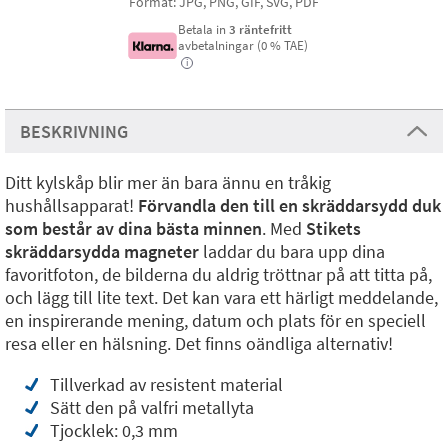
Format: JPG, PNG, GIF, SVG, PDF
Betala in
3 räntefritt
avbetalningar (0 % TAE)
i
BESKRIVNING
Ditt kylskåp blir mer än bara ännu en tråkig
hushållsapparat!
Förvandla den till en skräddarsydd duk
som består av dina bästa minnen
. Med
Stikets
skräddarsydda magneter
laddar du bara upp dina
favoritfoton, de bilderna du aldrig tröttnar på att titta på,
och lägg till lite text. Det kan vara ett härligt meddelande,
en inspirerande mening, datum och plats för en speciell
resa eller en hälsning. Det finns oändliga alternativ!
Tillverkad av resistent material
Sätt den på valfri metallyta
Tjocklek: 0,3 mm