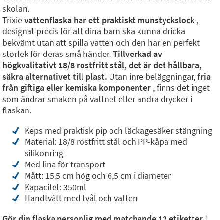
skolan.
Trixie
vattenflaska har ett praktiskt munstyckslock
,
designat precis för att dina barn ska kunna dricka
bekvämt utan att spilla vatten och den har en perfekt
storlek för deras små händer.
Tillverkad av
högkvalitativt 18/8 rostfritt stål, det är det hållbara,
säkra alternativet till plast.
Utan inre beläggningar,
fria
från giftiga eller kemiska komponenter
, finns det inget
som ändrar smaken på vattnet eller andra drycker i
flaskan.
Keps med praktisk pip och läckagesäker stängning
Material: 18/8 rostfritt stål och PP-kåpa med
silikonring
Med lina för transport
Mått: 15,5 cm hög och 6,5 cm i diameter
Kapacitet: 350ml
Handtvätt med tvål och vatten
Gör din flaska personlig med matchande 12 etiketter
!