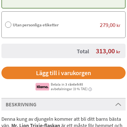
279,00
Utan personliga etiketter
kr
313,00
Total
kr
Betala in
3 räntefritt
avbetalningar (0 % TAE)
i
BESKRIVNING
Denna kung av djungeln kommer att bli ditt barns bästa
vän.
Mr. Lion Trixie-flaskan
är ett måste för hemmet och