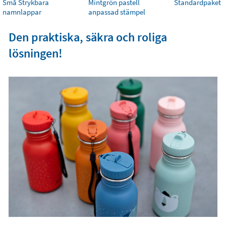
Små Strykbara
Mintgrön pastell
Standardpaket
namnlappar
anpassad stämpel
Den praktiska, säkra och roliga
lösningen!