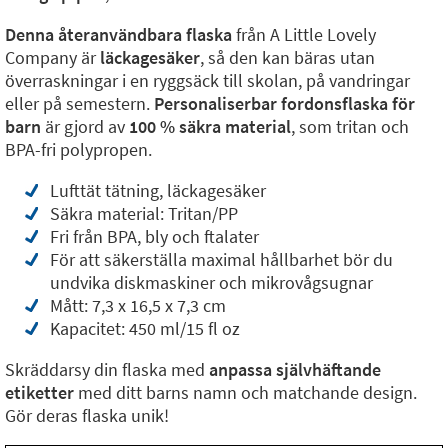
Denna återanvändbara flaska
från A Little Lovely
Company är
läckagesäker
, så den kan bäras utan
överraskningar i en ryggsäck till skolan, på vandringar
eller på semestern.
Personaliserbar fordonsflaska för
barn
är gjord av
100 % säkra material
, som tritan och
BPA-fri polypropen.
Lufttät tätning, läckagesäker
Säkra material: Tritan/PP
Fri från BPA, bly och ftalater
För att säkerställa maximal hållbarhet bör du
undvika diskmaskiner och mikrovågsugnar
Mått: 7,3 x 16,5 x 7,3 cm
Kapacitet: 450 ml/15 fl oz
Skräddarsy din flaska med
anpassa självhäftande
etiketter
med ditt barns namn och matchande design.
Gör deras flaska unik!