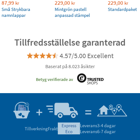
87,99
229,00
229,00
kr
kr
kr
Små Strykbara
Mintgrön pastell
Standardpaket
namnlappar
anpassad stämpel
Tillfredsställelse garanterad
4.57/5.00 Excellent
Baserat på 8.023 åsikter
Betyg verifierade av
express
Leverans
3-4 dagar
Tillverkning
Frakt
eco
Leverans
6-7 dagar