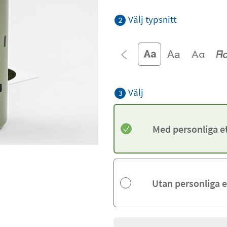
Välj typsnitt
2
Välj
3
Med personliga et
Utan personliga e