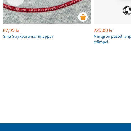
87,99
229,00
kr
kr
Små Strykbara namnlappar
Mintgrön pastell an
stämpel