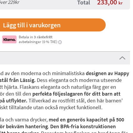
233,00
Total
över 229kr
kr
Betala in
3 räntefritt
avbetalningar (0 % TAE)
i
slad av den moderna och minimalistiska
designen av Happy
 stål från Lässig.
Dess eleganta och moderna utseende
itt hjärta. Flaskans eleganta och naturliga färg ger en
gör den till den
perfekta följeslagaren för ditt barn att
på utflykter.
Tillverkad av rostfritt stål, den här barnen'
tiskt tilltalande utan också mycket funktionell.
lla och varma drycker,
med en generös kapacitet på 500
för bekväm hantering
.
Den BPA-fria konstruktionen