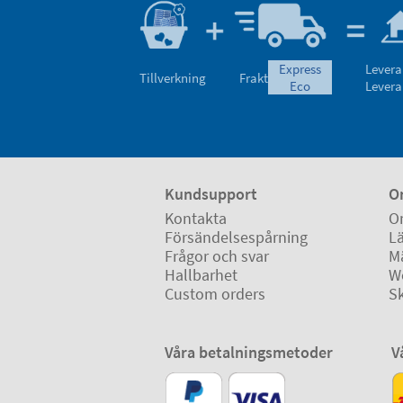
express
Levera
Tillverkning
Frakt
eco
Levera
Kundsupport
O
Kontakta
O
Försändelsespårning
Lä
Frågor och svar
M
Hallbarhet
W
Custom orders
S
Våra betalningsmetoder
V