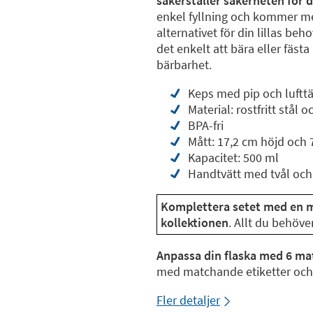
säkerställer säkerheten för d
enkel fyllning och kommer med
alternativet för din lillas beh
det enkelt att bära eller fäst
bärbarhet.
Keps med pip och luftt
Material: rostfritt stål
BPA-fri
Mått: 17,2 cm höjd och 
Kapacitet: 500 ml
Handtvätt med tvål och
Komplettera setet med en 
kollektionen
. Allt du behöve
Anpassa din flaska med 6 ma
med matchande etiketter och d
Fler detaljer