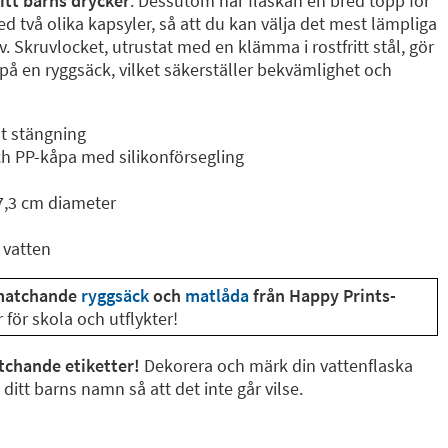
itt barns drycker
. Dessutom har flaskan en bred topp för
 två olika kapsyler, så att du kan välja det mest lämpliga
ov. Skruvlocket, utrustat med en klämma i rostfritt stål, gör
a på en ryggsäck, vilket säkerställer bekvämlighet och
ät stängning
 och PP-kåpa med silikonförsegling
7,3 cm diameter
 vatten
matchande
ryggsäck
och
matlåda
från Happy Prints-
r för skola och utflykter!
tchande etiketter!
Dekorera och märk din vattenflaska
itt barns namn så att det inte går vilse.