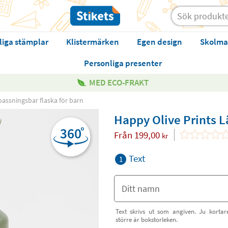
liga stämplar
Klistermärken
Egen design
Skolma
Personliga presenter
MED ECO-FRAKT
passningsbar flaska för barn
Happy Olive Prints L
Från
199,00
kr
Text
1
Text skrivs ut som angiven. Ju kortar
större är bokstorleken.