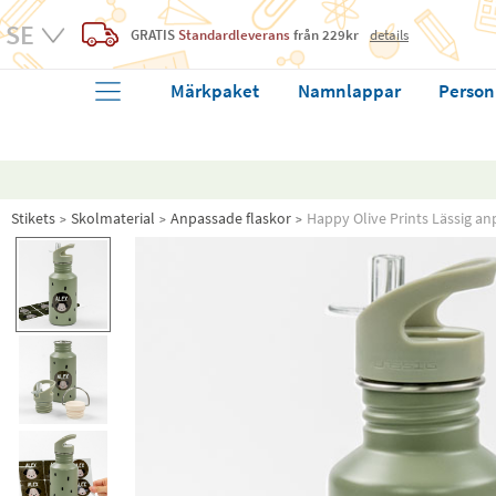
GRATIS
Standardleverans
från 229kr
details
Märkpaket
Namnlappar
Person
Stikets
Skolmaterial
Anpassade flaskor
Happy Olive Prints Lässig an