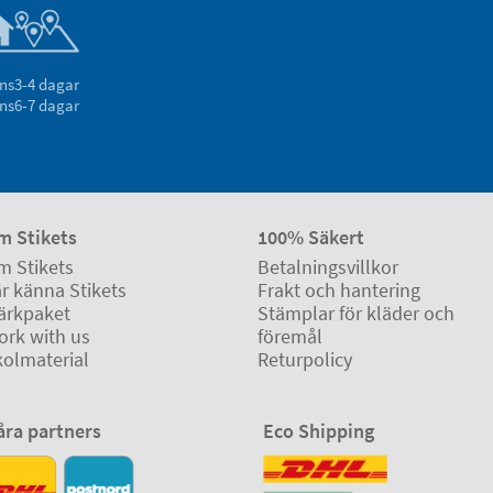
ns
3-4 dagar
ns
6-7 dagar
m Stikets
100% Säkert
m Stikets
Betalningsvillkor
r känna Stikets
Frakt och hantering
ärkpaket
Stämplar för kläder och
ork with us
föremål
kolmaterial
Returpolicy
åra partners
Eco Shipping