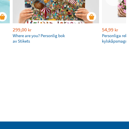
299,00
54,99
kr
kr
Where are you? Personlig bok
Personliga rek
av Stikets
kylskåpsmagne