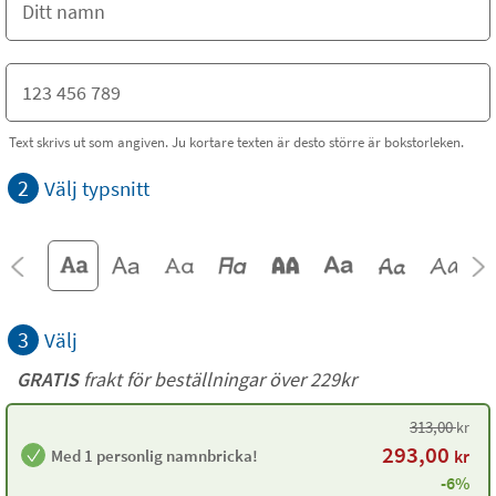
Text skrivs ut som angiven. Ju kortare texten är desto större är bokstorleken.
2
Välj typsnitt
3
Välj
GRATIS
frakt för beställningar över 229kr
313,00
kr
293,00
Med 1 personlig namnbricka!
kr
-6%