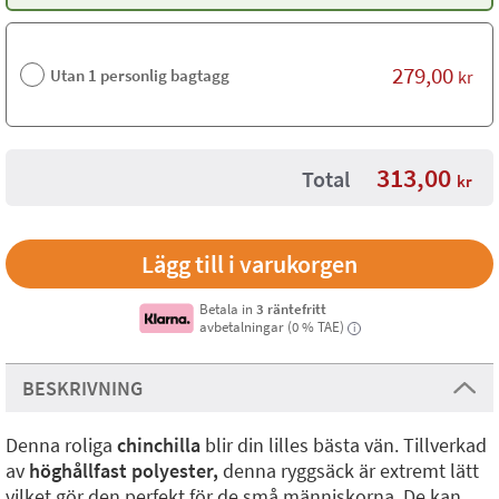
279,00
Utan 1 personlig bagtagg
kr
313,00
Total
kr
Betala in
3 räntefritt
avbetalningar (0 % TAE)
i
BESKRIVNING
Denna roliga
chinchilla
blir din lilles bästa vän. Tillverkad
av
höghållfast polyester,
denna ryggsäck är extremt lätt
vilket gör den perfekt för de små människorna. De kan