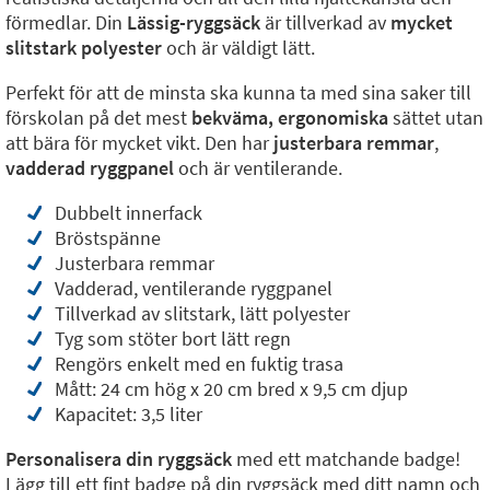
förmedlar. Din
Lässig-ryggsäck
är tillverkad av
mycket
slitstark polyester
och är väldigt lätt.
Perfekt för att de minsta ska kunna ta med sina saker till
förskolan på det mest
bekväma, ergonomiska
sättet utan
att bära för mycket vikt. Den har
justerbara remmar
,
vadderad ryggpanel
och är ventilerande.
Dubbelt innerfack
Bröstspänne
Justerbara remmar
Vadderad, ventilerande ryggpanel
Tillverkad av slitstark, lätt polyester
Tyg som stöter bort lätt regn
Rengörs enkelt med en fuktig trasa
Mått: 24 cm hög x 20 cm bred x 9,5 cm djup
Kapacitet: 3,5 liter
Personalisera din ryggsäck
med ett matchande badge!
Lägg till ett fint badge på din ryggsäck med ditt namn och