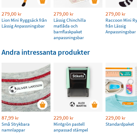
279,00
279,00
279,00
kr
kr
kr
Lion Mini Ryggsäck från
Lässig Chinchilla
Raccoon Mini R
Lässig Anpassningsbar
matlåda och
från Lässig
barnflaskpaket
Anpassningsbar
anpassningsbar
Andra intressanta produkter
87,99
229,00
229,00
kr
kr
kr
Små Strykbara
Mintgrön pastell
Standardpaket
namnlappar
anpassad stämpel