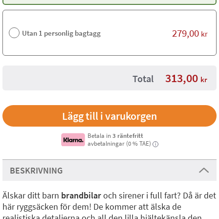
279,00
Utan 1 personlig bagtagg
kr
313,00
Total
kr
Betala in
3 räntefritt
avbetalningar (0 % TAE)
i
BESKRIVNING
Älskar ditt barn
brandbilar
och sirener i full fart? Då är det
här ryggsäcken för dem! De kommer att älska de
realistiska detaljerna och all den lilla hjältekänsla den