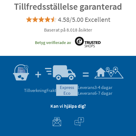
Tillfredsställelse garanterad
4.58/5.00 Excellent
Baserat på 8.018 åsikter
Betyg verifierade av
express
Leverans
3-4 dagar
Tillverkning
Frakt
eco
Leverans
6-7 dagar
Kan vi hjälpa dig?