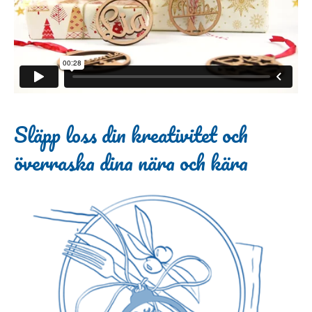
Släpp loss din kreativitet och
överraska dina nära och kära