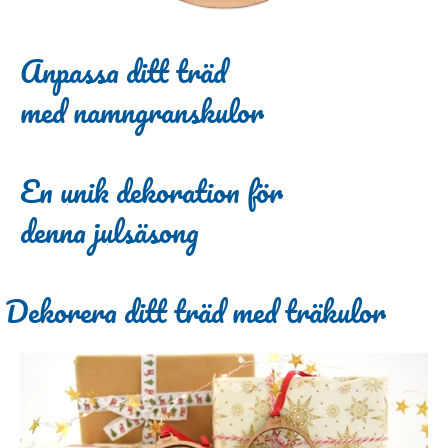
Anpassa ditt träd
med namngranskulor
En unik dekoration för
denna julsäsong
Dekorera ditt träd med träkulor