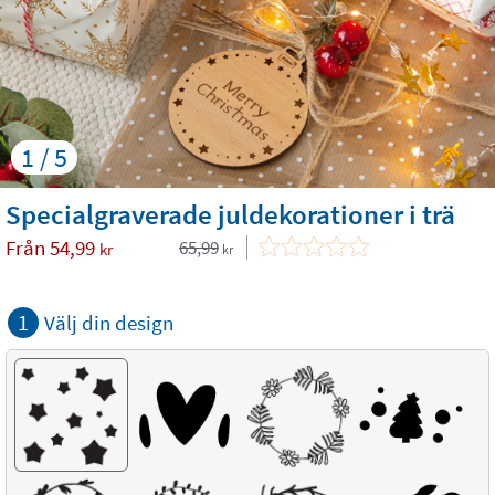
1 / 5
Specialgraverade juldekorationer i trä
Från
54,99
65,99
kr
kr
1
Välj din design