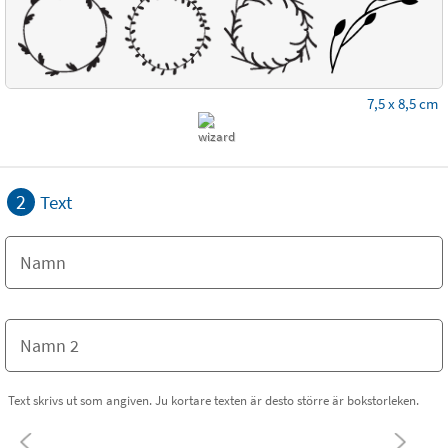
7,5 x 8,5 cm
2
Text
Text skrivs ut som angiven. Ju kortare texten är desto större är bokstorleken.