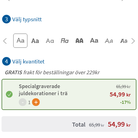
3
Välj typsnitt
4
Välj kvantitet
GRATIS
frakt för beställningar över 229kr
Specialgraverade
65,99
kr
juldekorationer i trä
54,99
kr
-
+
1
-17%
54,99
Total
65,99
kr
kr