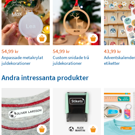
54,99
54,99
43,99
kr
kr
kr
Anpassade metakrylat
Custom snidade trä
Adventskalender
juldekorationer
juldekorationer
etiketter
Andra intressanta produkter