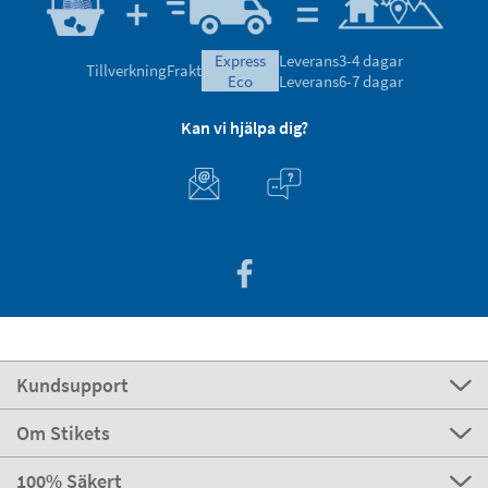
express
Leverans
3-4 dagar
Tillverkning
Frakt
eco
Leverans
6-7 dagar
Kan vi hjälpa dig?
Kundsupport
Om Stikets
100% Säkert