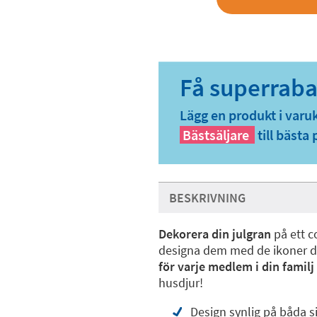
Lägg en produkt i varu
Bästsäljare
till bästa 
BESKRIVNING
Dekorera din julgran
på ett c
designa dem med de ikoner du
för varje medlem i din familj
husdjur!
Design synlig på båda s