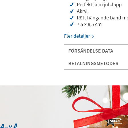
Perfekt som julklapp
Akryl
Rött hängande band me
7,5 x 8,5 cm
Fler detaljer
FÖRSÄNDELSE DATA
BETALNINGSMETODER
 träd