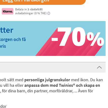
Betala in
3 räntefritt
avbetalningar (0 % TAE)
i
korgen och få
pris
oolt sätt med
personliga julgranskulor
med ikon. Du kan
 vill ha eller
anpassa dem med Twinies® och skapa en
, för dina barn, din partner, morföräldrar, ... Även för
idor