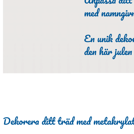
med namngivn
En unik deko
den här julen
Dekorera ditt träd med metakryla