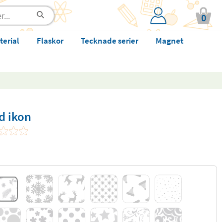
0
terial
Flaskor
Tecknade serier
Magnet
d ikon