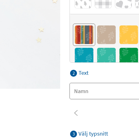
Text
2
Välj typsnitt
3