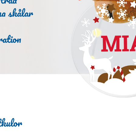
a skålar
ration
tkulor