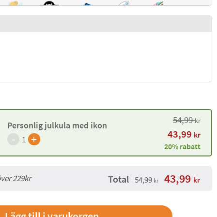
54,99
kr
Personlig julkula med ikon
43,99
kr
-
+
1
20% rabatt
43,99
Total
över 229kr
54,99
kr
kr