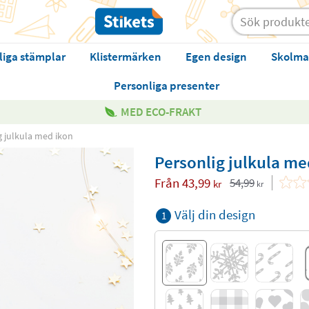
liga stämplar
Klistermärken
Egen design
Skolma
Personliga presenter
MED ECO-FRAKT
g julkula med ikon
Personlig julkula me
Från
43,99
54,99
kr
kr
Välj din design
1