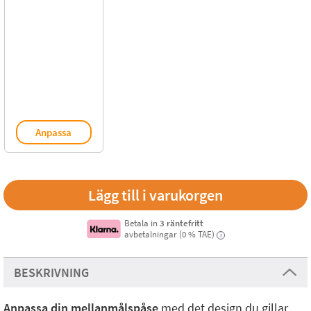
Anpassa
Betala in
3 räntefritt
avbetalningar (0 % TAE)
i
BESKRIVNING
Anpassa din mellanmålspåse
med det design du gillar