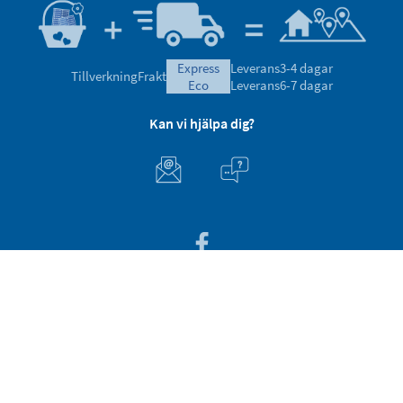
express
Leverans
3-4 dagar
Tillverkning
Frakt
eco
Leverans
6-7 dagar
Kan vi hjälpa dig?
Kundsupport
Om Stikets