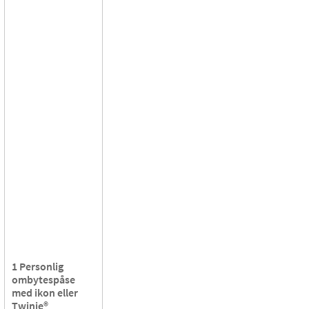
1 Personlig
ombytespåse
med ikon eller
Twinie®️