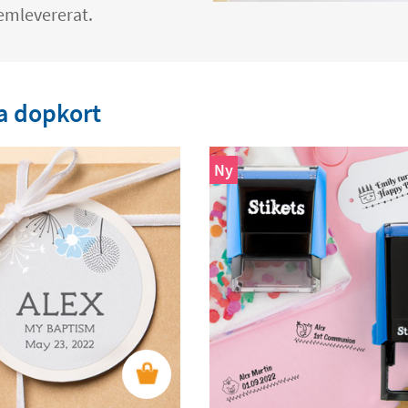
hemlevererat.
na dopkort
Ny