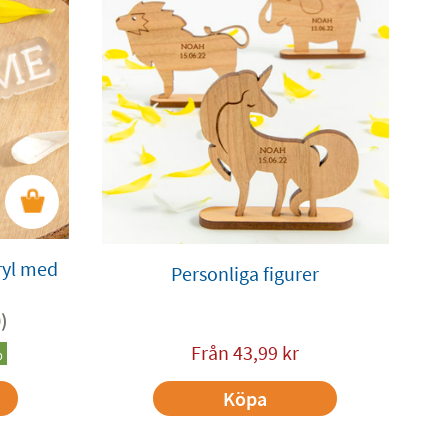
kryl med
Personliga figurer
)
Från
43,99
kr
%
Köpa