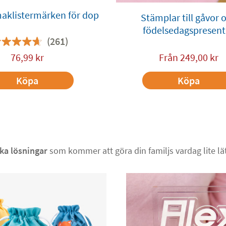
aklistermärken för dop
Stämplar till gåvor 
födelsedagspresent
(261)
76,99
kr
Från
249,00
kr
Köpa
Köpa
ka lösningar
som kommer att göra din familjs vardag lite lät