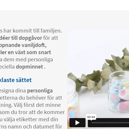
is har kommit till familjen.
idéer till dopgåvor
för att
ppnande vaniljdoft,
ler en växt som snart
era dem med personliga
peciella
dopminnet
.
laste sättet
esigna dina
personliga
etterna du behöver för att
ning. Välj först det minne
h som du tror att de kommer
u välja etiketter med din
arns namn och datumet för