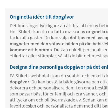
Originella idéer till dopgåvor
Det finns inget lyckligare än att fira att en ny beb
Hos Stikets kan du nu hitta massor av
originella 
tacka alla gäster. Du kan välja
doftljus med avsla
magneter med den sötaste bilden på din bebis el
kommer att blomma
. Du kan enkelt personalis
etiketter eller stämplar, så att de blir det mest s
Designa dina personliga dopgåvor på det enk
På Stikets webbplats kan du snabbt och enkelt d
dopgåvor
. Du kan beställa både gåvorna och etik
dekorera och personalisera dem i en enda beställ
som passar bäst för er familj och era vänner, oc
att tycka om och bli överraskade av. Sedan kan d
favoritdesign och personalisera dem med ditt b