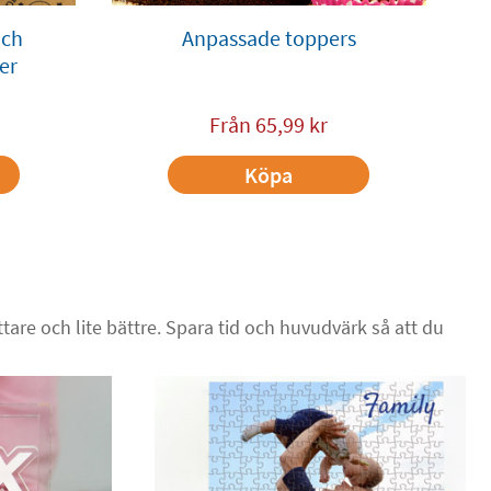
och
Anpassade toppers
er
Från
65,99
kr
Köpa
tare och lite bättre. Spara tid och huvudvärk så att du