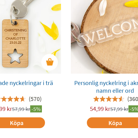
de nyckelringar i trä
Personlig nyckelring i a
namn eller ord
(570)
(360
99
kr
54,99
kr
57,99
kr
-5%
57,99
kr
-5
Köpa
Köpa