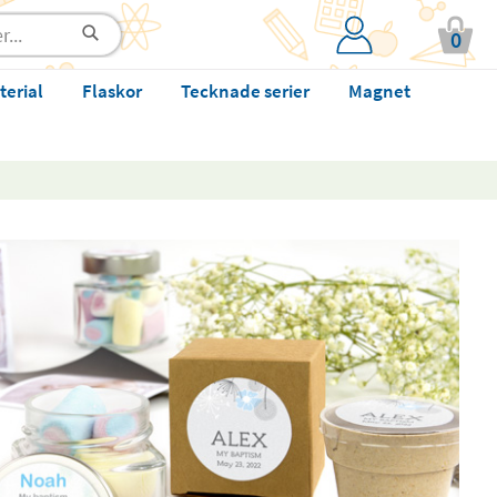
0
terial
Flaskor
Tecknade serier
Magnet