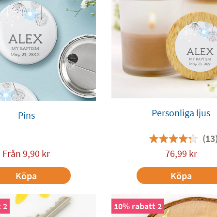
Personliga ljus
Pins
(13
Från
9,90
kr
76,99
kr
Köpa
Köpa
 2
10% rabatt 2