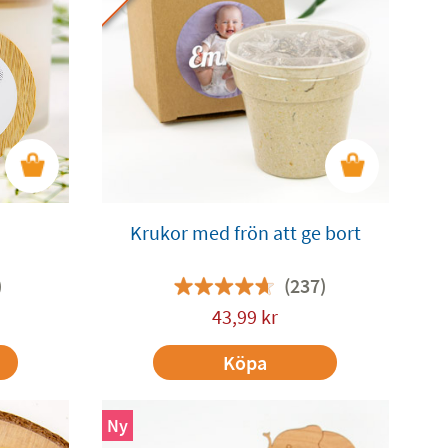
Krukor med frön att ge bort
)
(237)
43,99
kr
Köpa
Ny