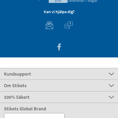
eco
Leverans
6-7 dagar
Kan vi hjälpa dig?
Kundsupport
Om Stikets
100% Säkert
Stikets Global Brand