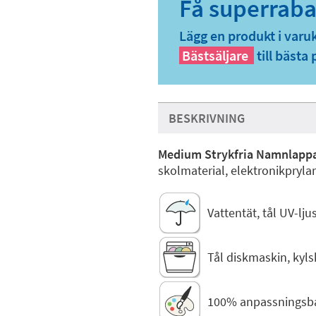
Lägg en produkt i varu
Bästsäljare
till bästa 
BESKRIVNING
Medium Strykfria Namnlappa
skolmaterial, elektronikprylar
Vattentät, tål UV-lj
Tål diskmaskin, kyl
100% anpassningsb