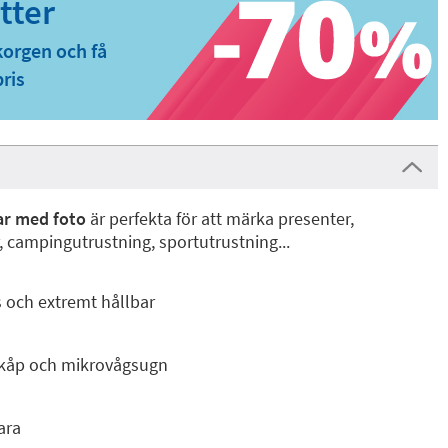
korgen och få
pris
r med foto
är perfekta för att märka presenter,
, campingutrustning, sportutrustning...
us och extremt hållbar
skåp och mikrovågsugn
ara