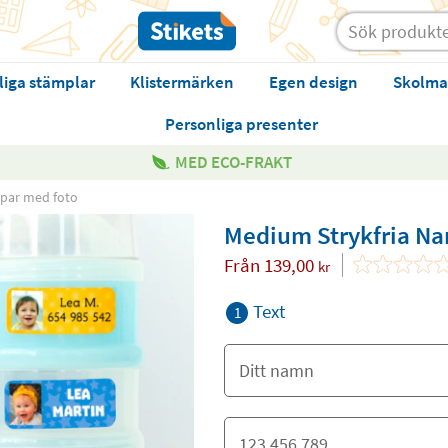
liga stämplar
Klistermärken
Egen design
Skolma
Personliga presenter
MED ECO-FRAKT
par med foto
Medium Strykfria N
Från
139,00
kr
Text
1