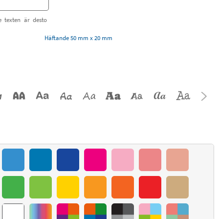
e texten är desto
Häftande 50 mm x 20 mm