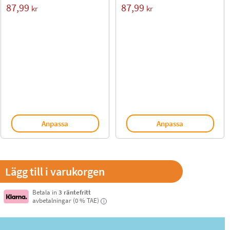
87,99
87,99
kr
kr
Anpassa
Anpassa
Betala in
3 räntefritt
avbetalningar (0 % TAE)
i