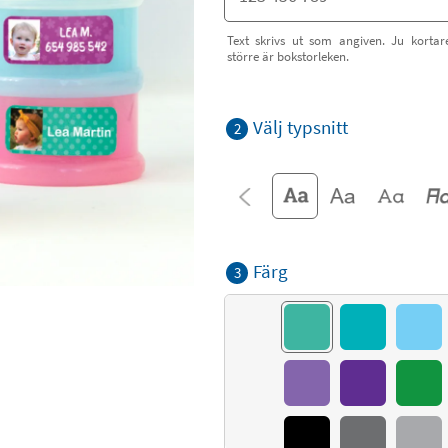
Text skrivs ut som angiven. Ju kortar
större är bokstorleken.
Välj typsnitt
2
Färg
3