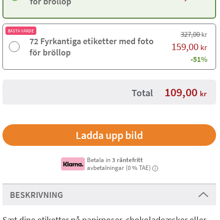
för bröllop
BÄSTA VÄRDE
327,00
kr
72 Fyrkantiga etiketter med foto
159,00
kr
för bröllop
-51%
109,00
Total
kr
Ladda upp bild
Betala in
3 räntefritt
avbetalningar (0 % TAE)
i
BESKRIVNING
Sæt dine etiketter på papirposer, chokoladeæsker eller