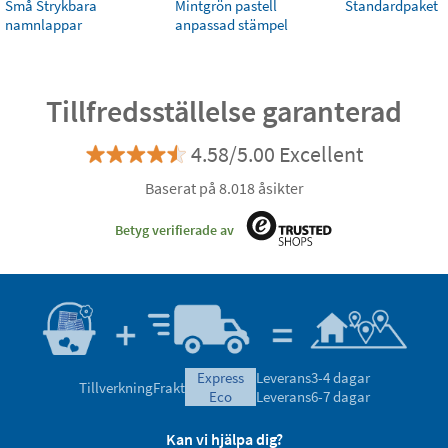
Små Strykbara
Mintgrön pastell
Standardpaket
namnlappar
anpassad stämpel
Tillfredsställelse garanterad
4.58/5.00 Excellent
Baserat på 8.018 åsikter
Betyg verifierade av
express
Leverans
3-4 dagar
Tillverkning
Frakt
eco
Leverans
6-7 dagar
Kan vi hjälpa dig?