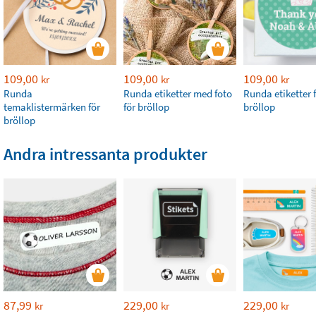
109,00
109,00
109,00
kr
kr
kr
Runda
Runda etiketter med foto
Runda etiketter 
temaklistermärken för
för bröllop
bröllop
bröllop
Andra intressanta produkter
87,99
229,00
229,00
kr
kr
kr