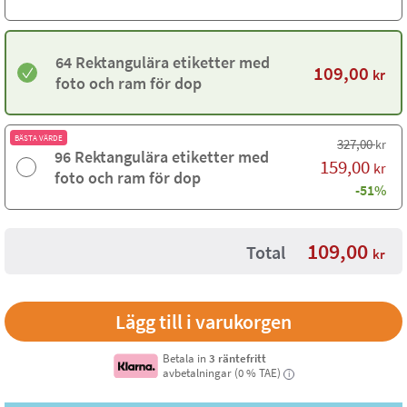
64 Rektangulära etiketter med
109,00
kr
foto och ram för dop
BÄSTA VÄRDE
327,00
kr
96 Rektangulära etiketter med
159,00
kr
foto och ram för dop
-51%
109,00
Total
kr
Betala in
3 räntefritt
avbetalningar (0 % TAE)
i