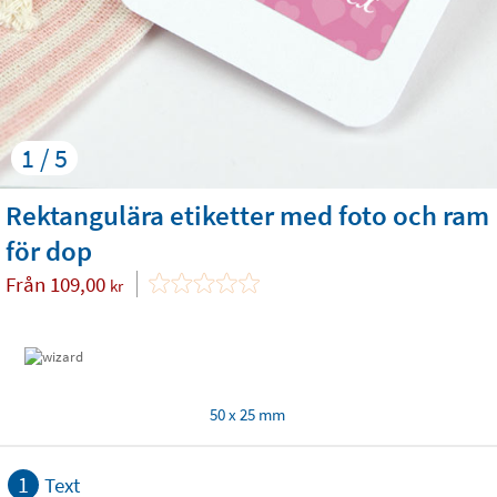
1 / 5
Rektangulära etiketter med foto och ram
för dop
Från
109,00
kr
50 x 25 mm
1
Text