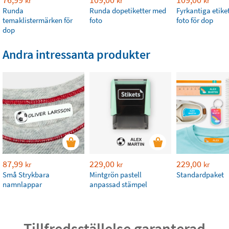
kr
kr
kr
Runda
Runda dopetiketter med
Fyrkantiga etike
temaklistermärken för
foto
foto för dop
dop
Andra intressanta produkter
87,99
229,00
229,00
kr
kr
kr
Små Strykbara
Mintgrön pastell
Standardpaket
namnlappar
anpassad stämpel
Tillfredsställelse garanterad