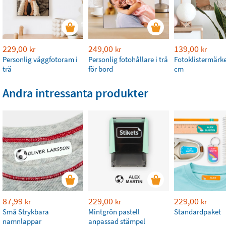
229,00
249,00
139,00
kr
kr
kr
Personlig väggfotoram i
Personlig fotohållare i trä
Fotoklistermärke
trä
för bord
cm
Andra intressanta produkter
87,99
229,00
229,00
kr
kr
kr
Små Strykbara
Mintgrön pastell
Standardpaket
namnlappar
anpassad stämpel