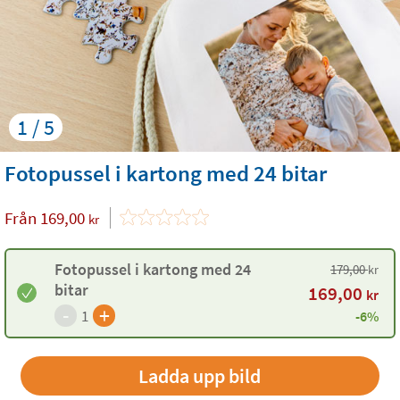
1 / 5
Fotopussel i kartong med 24 bitar
Från
169,00
kr
Fotopussel i kartong med 24
179,00
kr
bitar
169,00
kr
-
+
1
-6%