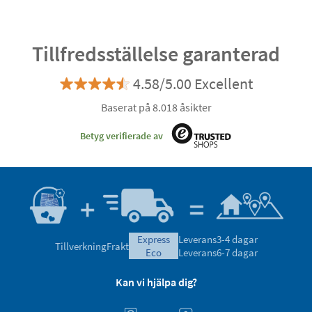
Tillfredsställelse garanterad
4.58/5.00 Excellent
Baserat på 8.018 åsikter
Betyg verifierade av
express
Leverans
3-4 dagar
Tillverkning
Frakt
eco
Leverans
6-7 dagar
Kan vi hjälpa dig?