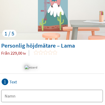
1 / 5
Personlig höjdmätare – Lama
Från
229,00
kr
1
Text