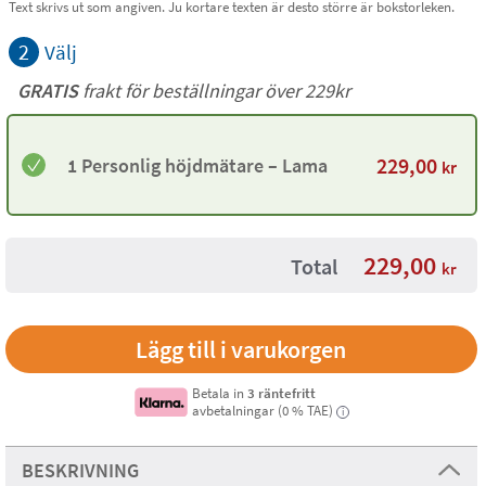
Text skrivs ut som angiven. Ju kortare texten är desto större är bokstorleken.
2
Välj
GRATIS
frakt för beställningar över 229kr
229,00
1 Personlig höjdmätare – Lama
kr
229,00
Total
kr
Betala in
3 räntefritt
avbetalningar (0 % TAE)
i
BESKRIVNING