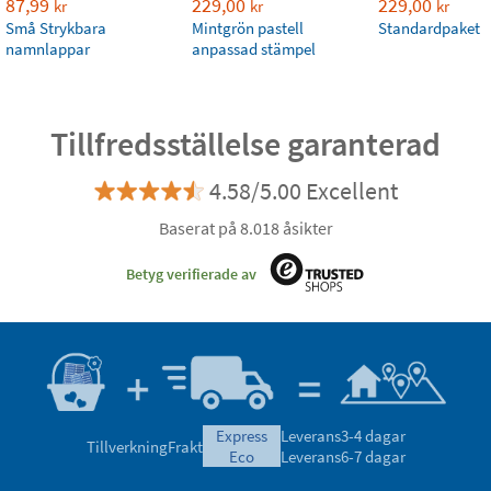
87,99
229,00
229,00
kr
kr
kr
Små Strykbara
Mintgrön pastell
Standardpaket
namnlappar
anpassad stämpel
Tillfredsställelse garanterad
4.58/5.00 Excellent
Baserat på 8.018 åsikter
Betyg verifierade av
express
Leverans
3-4 dagar
Tillverkning
Frakt
eco
Leverans
6-7 dagar