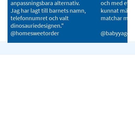
anpassningsbara alternativ.
och med etike
Jag har lagt till barnets namn,
kunnat märka 
telefonnumret och valt
matchar med
dinosauriedesignen."
@homesweetorder
@babyyago_b
Vanliga frågor
+
Vilka filformat kan jag ladda upp?
+
När får jag min beställning?