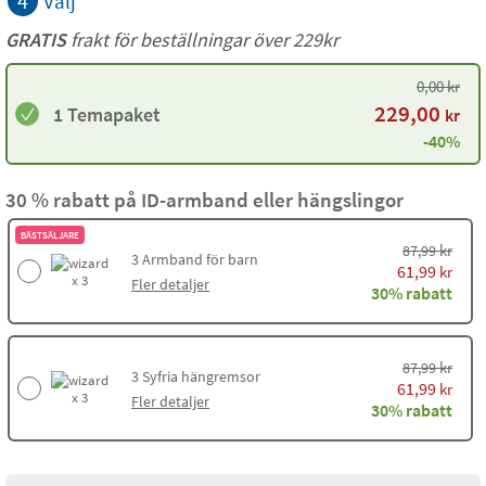
4
Välj
GRATIS
frakt för beställningar över 229kr
0,00
kr
229,00
1 Temapaket
kr
-40%
30 % rabatt på ID-armband eller hängslingor
BÄSTSÄLJARE
kr
87,99
3
Armband för barn
61,99
kr
x 3
Fler detaljer
30% rabatt
kr
87,99
3
Syfria hängremsor
61,99
kr
x 3
Fler detaljer
30% rabatt