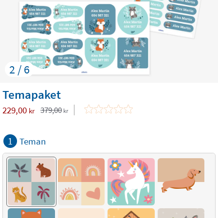
2 / 6
Temapaket
229,00
379,00
kr
kr
1
Teman