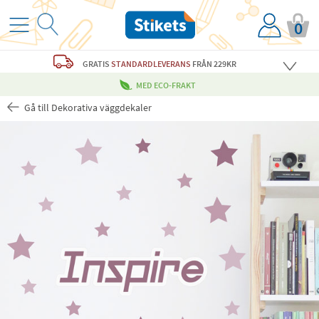
0
GRATIS
STANDARDLEVERANS
FRÅN 229KR
MED ECO-FRAKT
Gå till Dekorativa väggdekaler