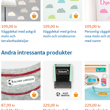
109,00
109,00
109,00
kr
kr
kr
Väggdekal med askgrå
Väggdekal med gröna
Personlig väggd
moln och
moln och vindsnurror
rosa moln och st
terrakottadetaljer
med namn
Andra intressanta produkter
87,99
229,00
229,00
kr
kr
kr