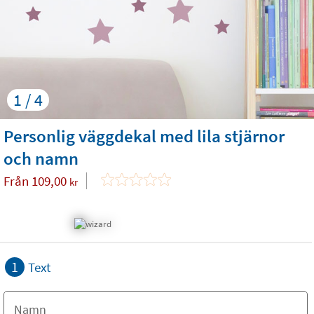
1 / 4
Personlig väggdekal med lila stjärnor
och namn
Från
109,00
kr
1
Text