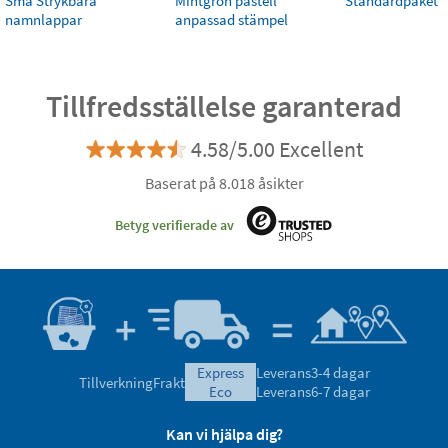
Små Strykbara
Mintgrön pastell
Standardpaket
namnlappar
anpassad stämpel
Tillfredsställelse garanterad
4.58/5.00 Excellent
Baserat på 8.018 åsikter
Betyg verifierade av
express
Leverans
3-4 dagar
Tillverkning
Frakt
eco
Leverans
6-7 dagar
Kan vi hjälpa dig?